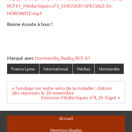
RCF61_Média-tiques-n°3_EMISSION-SPECIALE-Dr-
HOROWITZ.mp3
Bonne écoute à tous !
Marqué avec
Normandie
,
Radio
,
RCF-61
France Lyme
International
Médias
Normandie
Navigation
« Sondage sur votre vécu de la maladie : cloture
de
des réponses le 30 novembre
l’article
Emission Média-tiques n°4, Dr Gigot »
Accueil
Mentions légales