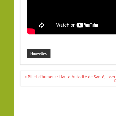
Nouvelles
Navigation
« Billet d’humeur : Haute Autorité de Santé, Inser
de
l’article