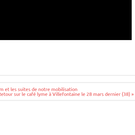
m et les suites de notre mobilisation
Retour sur le café lyme à Villefontaine le 28 mars dernier (38) »