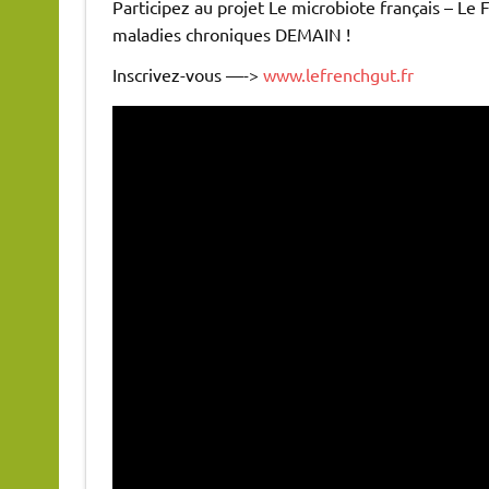
Participez au projet Le microbiote français – Le
maladies chroniques DEMAIN !
Inscrivez-vous —->
www.lefrenchgut.fr