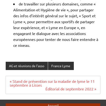
de travailler sur plusieurs domaines, comme «
Alimentation et Hygiène de vie », pour partager
des infos d’intérêt général sur le sujet, « Sport et
Lyme », pour permettre aux sportifs de partager
leur expérience, et « Lyme en Europe », en
engageant le dialogue avec les associations
européennes pour tenter de nous faire entendre à
ce niveau.
AG et réunions de l'asso
France Lyme
Navigation
« Stand de prévention sur la maladie de lyme le 11
de
septembre à Lisses
l’article
Éditorial de septembre 2022 »
Accueil