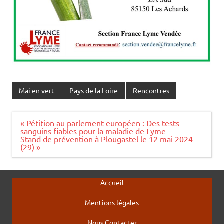
Mai en vert
Pays de la Loire
Rencontres
Navigation
« Pétition au parlement européen : Des tests
de
sanguins fiables pour la maladie de Lyme
l’article
Stand de prévention à Plougastel le 12 mai 2024
(29) »
Accueil
Mentions légales
Nous Contacter