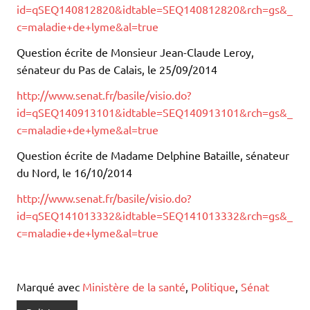
id=qSEQ140812820&idtable=SEQ140812820&rch=gs&_
c=maladie+de+lyme&al=true
Question écrite de Monsieur Jean-Claude Leroy,
sénateur du Pas de Calais, le 25/09/2014
http://www.senat.fr/basile/visio.do?
id=qSEQ140913101&idtable=SEQ140913101&rch=gs&_
c=maladie+de+lyme&al=true
Question écrite de Madame Delphine Bataille, sénateur
du Nord, le 16/10/2014
http://www.senat.fr/basile/visio.do?
id=qSEQ141013332&idtable=SEQ141013332&rch=gs&_
c=maladie+de+lyme&al=true
Marqué avec
Ministère de la santé
,
Politique
,
Sénat