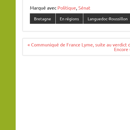
Marqué avec
Politique
,
Sénat
Bretagne
En régions
Languedoc-Roussillon
Navigation
« Communiqué de France Lyme, suite au verdict d
de
Encore 
l’article