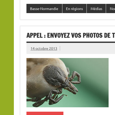
Basse-Normandie
En régions
Médias
No
APPEL : ENVOYEZ VOS PHOTOS DE T
14 octobre 2013