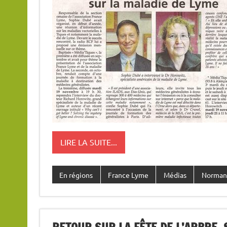
LIRE LA SUITE...
En régions
France Lyme
Médias
Norman