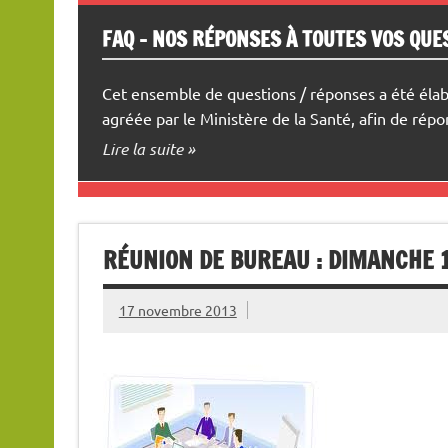
FAQ – NOS RÉPONSES À TOUTES VOS QUES
LES VIDÉOS TÉMOIGNAGES
Cet ensemble de questions / réponses a été élab
Des témoignages sur une diversité de symptôme
agréée par le Ministère de la Santé, afin de ré
Lire la suite »
RÉUNION DE BUREAU : DIMANCHE 
17 novembre 2013