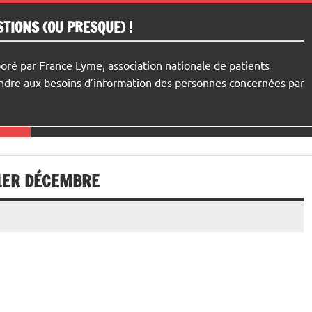
TIONS (OU PRESQUE) !
oré par France Lyme, association nationale de patients
s de la maladie de Lyme et du Lyme long.
pondre aux besoins d’information des personnes concernées par
1ER DÉCEMBRE