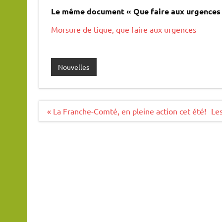
Le même document « Que faire aux urgences s
Morsure de tique, que faire aux urgences
Nouvelles
Navigation
« La Franche-Comté, en pleine action cet été!
Le
de
l’article