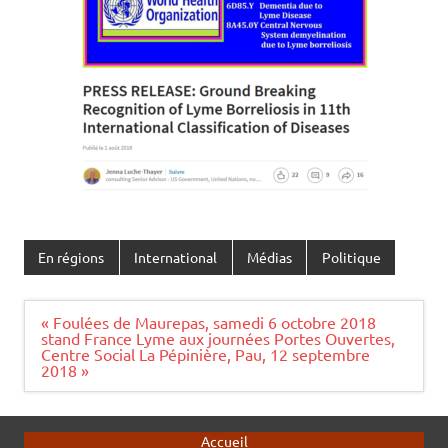
En régions
International
Médias
Politique
Navigation
« Foulées de Maurepas, samedi 6 octobre 2018
de
stand France Lyme aux journées Portes Ouvertes,
l’article
Centre Social La Pépinière, Pau, 12 septembre
2018 »
Accueil