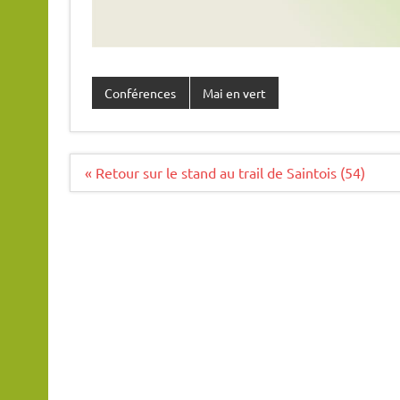
Conférences
Mai en vert
Navigation
« Retour sur le stand au trail de Saintois (54)
de
l’article