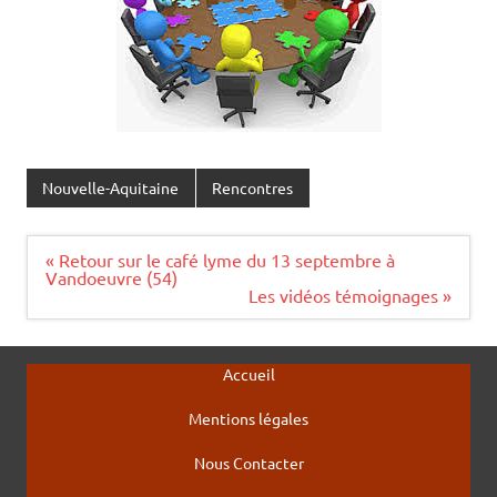
Nouvelle-Aquitaine
Rencontres
Navigation
« Retour sur le café lyme du 13 septembre à
de
Vandoeuvre (54)
l’article
Les vidéos témoignages »
Accueil
Mentions légales
Nous Contacter