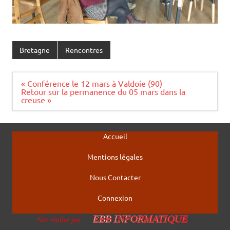
Bretagne
Rencontres
Navigation
« Conférence le 12 mars à Valdoie (90)
de
Retour sur la permanence du 05 mars dans la
l’article
creuse »
Accueil
Mentions légales
Nous Contacter
Connexion
EBB INFORMATIQUE
Site réalisé par :