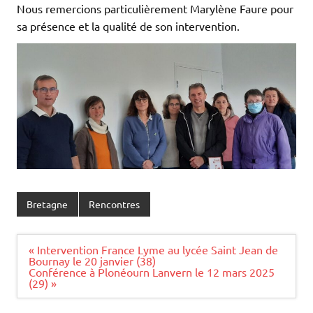
Nous remercions particulièrement Marylène Faure pour
sa présence et la qualité de son intervention.
Bretagne
Rencontres
Navigation
« Intervention France Lyme au lycée Saint Jean de
de
Bournay le 20 janvier (38)
l’article
Conférence à Plonéourn Lanvern le 12 mars 2025
(29) »