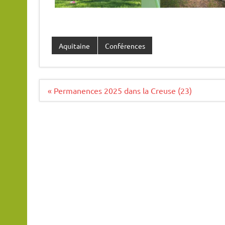
Aquitaine
Conférences
Navigation
« Permanences 2025 dans la Creuse (23)
de
l’article