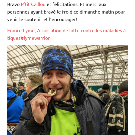
Bravo
P’tit Caillou
et félicitations! Et merci aux
personnes ayant bravé le froid ce dimanche matin pour
venir le soutenir et l’encourager!
France Lyme, Association de lutte contre les maladies à
tiques
#lymewarrior