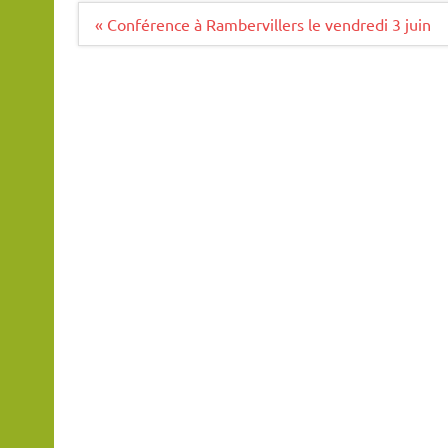
Navigation
« Conférence à Rambervillers le vendredi 3 juin
de
l’article