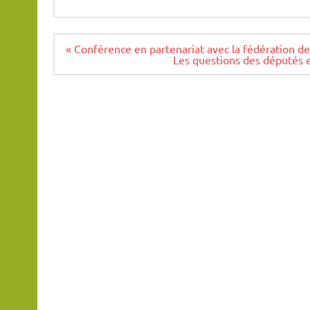
Navigation
« Conférence en partenariat avec la fédération d
de
Les questions des députés e
l’article