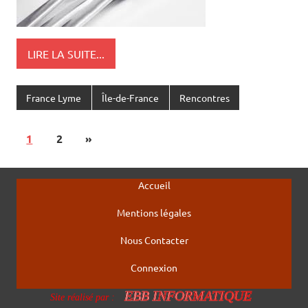
LIRE LA SUITE...
France Lyme
Île-de-France
Rencontres
1
2
»
Accueil
Mentions légales
Nous Contacter
Connexion
EBB INFORMATIQUE
Site réalisé par :