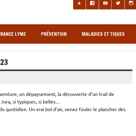
les à tiques
FRANCE LYME
PRÉVENTION
MALADIES ET TIQUES
023
 aventure, un dépaysement, la découverte d’un trail de
ra, si typiques, si belles…
s du quotidien. Un vrai bol d’air, venez fouler le plancher des