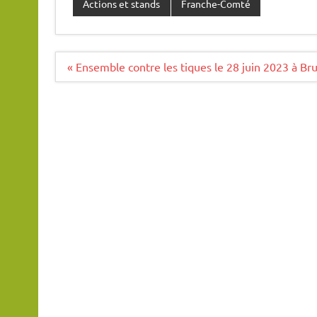
Actions et stands
Franche-Comté
Navigation
« Ensemble contre les tiques le 28 juin 2023 à Bru
de
l’article