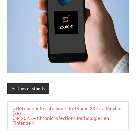
Actions et stands
Navigation
« Retour sur le café lyme du 14 juin 2025 à Meylan
de
(38)
l’article
CIP 2025 – Chronic Infections Pathologies en
Finlande »