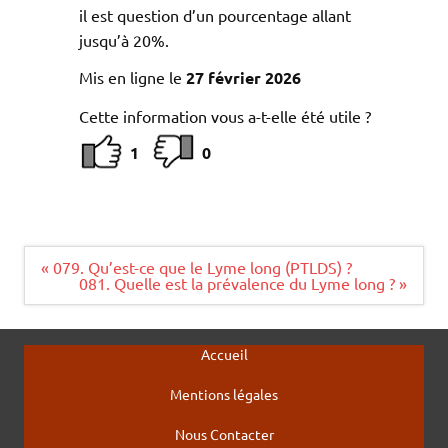
il est question d’un pourcentage allant
jusqu’à 20%.
Mis en ligne le
27 février 2026
Cette information vous a-t-elle été utile ?
1
0
Navigation
« 079. Qu’est-ce que le Lyme long (PTLDS) ?
de
081. Quelle est la prévalence du Lyme long ? »
l’article
Accueil
Mentions légales
Nous Contacter