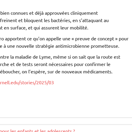
s bien connues et déjà approuvées cliniquement
freinent et bloquent les bactéries, en s’attaquant au
en surface, et qui assurent leur mobilité.
 vitro apportent ce qu’on appelle une « preuve de concept » pour
ie à une nouvelle stratégie antimicrobienne prometteuse.
ntre la maladie de Lyme, même si on sait que la route est
rche et de tests seront nécessaires pour confirmer le
déboucher, on l’espère, sur de nouveaux médicaments.
rnell.edu/stories/2025/03
our les enfants et les adolescents ?