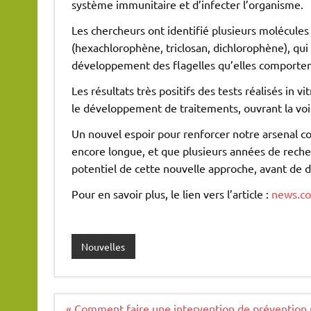
système immunitaire et d’infecter l’organisme.
Les chercheurs ont identifié plusieurs molécule
(hexachlorophène, triclosan, dichlorophène), qui 
développement des flagelles qu’elles comportent 
Les résultats très positifs des tests réalisés in
le développement de traitements, ouvrant la vo
Un nouvel espoir pour renforcer notre arsenal co
encore longue, et que plusieurs années de reche
potentiel de cette nouvelle approche, avant de 
Pour en savoir plus, le lien vers l’article :
news.co
Nouvelles
Navigation
« Comment faire une intervention de prévention p