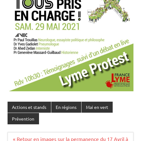
Actions et stands
En régions
Mai en vert
Prévention
Navigation
« Retour en images sur la permanence du 17 Avril à