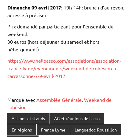
Dimanche 09 avril 2017
: 10h-14h: brunch d’au revoir,
adresse à préciser
Prix demandé par participant pour l’ensemble du
weekend:
30 euros (hors déjeuner du samedi et hors
hébergement)
https://www.helloasso.com/associations/association-
france-lyme/evenements/weekend-de-cohesion-a-
carcassonne-7-9-avril-2017
Marqué avec
Assemblée Générale
,
Weekend de
cohésion
Actions et stands
AG et réunions de l'asso
En régions
France Lyme
Languedoc-Roussillon