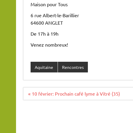
Maison pour Tous
6 rue Albert-le-Barillier
64600 ANGLET
De 17h à 19h
Venez nombreux!
Aquitaine
Rencontres
Navigation
« 10 février: Prochain café lyme à Vitré (35)
de
l’article