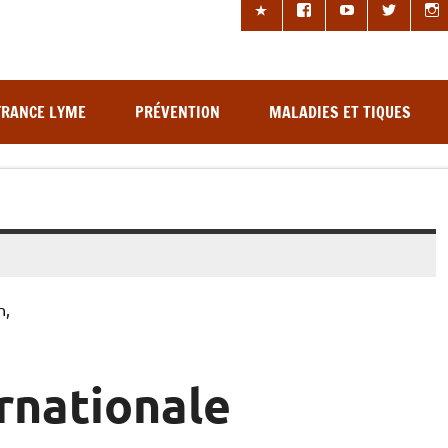
les à tiques
FRANCE LYME
PRÉVENTION
MALADIES ET TIQUES
n,
ernationale