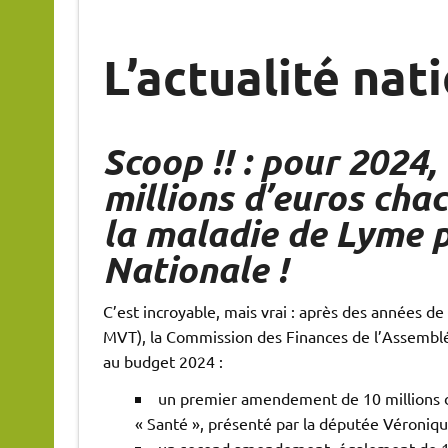
L’actualité nat
Scoop !! : pour 202
millions d’euros cha
la maladie de Lyme 
Nationale !
C’est incroyable, mais vrai : après des années d
MVT), la Commission des Finances de l’Assemblé
au budget 2024 :
un premier amendement de 10 millions d’
« Santé », présenté par la députée Véroniq
un second amendement, également de 10 