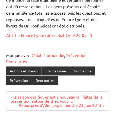
ont dû rester debout. Les gens présents ont écouté
dans un silence total les exposés, puis les questions, et
réponses… des plaquettes de France Lyme et des
livrets du Dr Hopf-Seidel ont été distribués.
Affiche France Lyme cafe-debat Orne 29-05-13
Marqué avec
Débat
,
Normandie
,
Prévention
,
Rencontres
Actions et stands
France Lyme
Normandie
Prévention
Rencontres
Navigation
« la saison des tiques est à nouveau là ! faites de la
de
prévention autour de chez vous …!
l’article
Repas près d’Alençon, dimanche 23 juin 2013 »