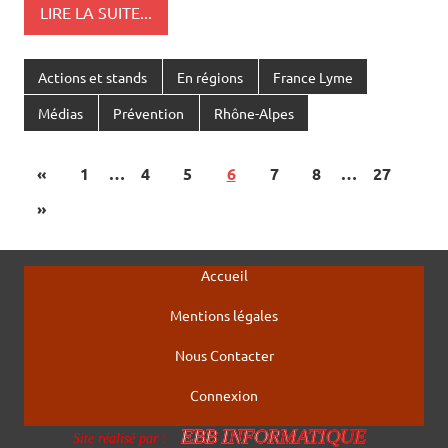
LIRE LA SUITE...
Actions et stands
En régions
France Lyme
Médias
Prévention
Rhône-Alpes
«
1
…
4
5
6
7
8
…
27
»
Accueil
Mentions légales
Nous Contacter
Connexion
EBB INFORMATIQUE
Site réalisé par :