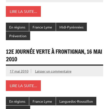
LIRE LA SUITE...
En régions
France Lyme
Midi-Pyrénnées
Prévention
12E JOURNÉE VERTE À FRONTIGNAN, 16 MAI
2010
17 mai 2010
Laisser un commentaire
LIRE LA SUITE...
En régions
France Lyme
Languedoc-Roussillon