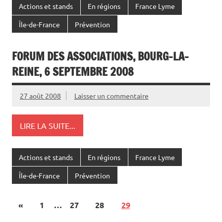
Actions et stands
En régions
France Lyme
Île-de-France
Prévention
FORUM DES ASSOCIATIONS, BOURG-LA-
REINE, 6 SEPTEMBRE 2008
27 août 2008
Laisser un commentaire
LIRE LA SUITE...
Actions et stands
En régions
France Lyme
Île-de-France
Prévention
«
1
…
27
28
29