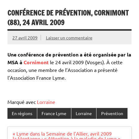
CONFÉRENCE DE PRÉVENTION, CORNIMONT
(88), 24 AVRIL 2009
27 avril 2009
Laisser un commentaire
Une conférence de prévention a été organisée par la
MSA à
Cornimont
le 24 avril 2009 (Vosges). À cette
occasion, une membre de l’Association a présenté
l’Association France Lyme.
Marqué avec
Lorraine
En régions
France Lyme
Lorraine
Prévention
Navigation
« Lyme dans la Semaine de l’Allier, avril 2009
de
la Montagne : « Attention à la maladie de Lyme »,