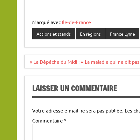
Marqué avec
Ile-de-France
Actions et stands
En régions
France Lyme
Navigation
« La Dépêche du Midi : « La maladie qui ne dit pa
de
l’article
LAISSER UN COMMENTAIRE
Votre adresse e-mail ne sera pas publiée.
Les ch
Commentaire
*