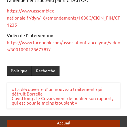
https://www.assemblee-
nationale.fr/dyn/16/amendements/1680C/CION_FIN/CF
1235
Vidéo de l’intervention :
https://www.facebook.com/associationfrancelyme/video
s/300109012867787/
Politique
Recherche
Navigation
« La découverte d’un nouveau traitement qui
de
détruit Borrelia
l’article
Covid long : le Covars vient de publier son rapport,
qui est pour le moins troublant »
Accueil