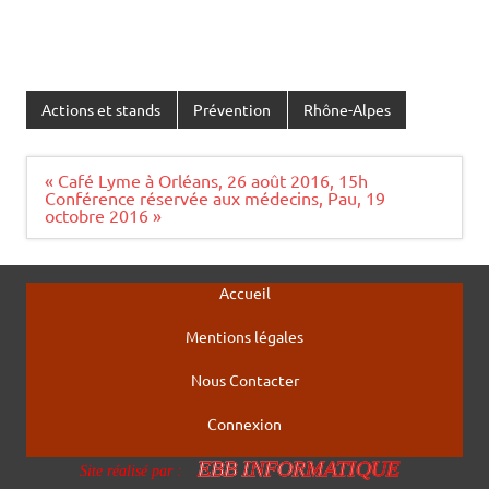
Actions et stands
Prévention
Rhône-Alpes
Navigation
« Café Lyme à Orléans, 26 août 2016, 15h
de
Conférence réservée aux médecins, Pau, 19
l’article
octobre 2016 »
Accueil
Mentions légales
Nous Contacter
Connexion
EBB INFORMATIQUE
Site réalisé par :