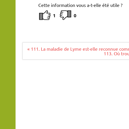
Cette information vous a-t-elle été utile ?
1
0
Navigation
« 111. La maladie de Lyme est-elle reconnue com
de
113. Où trou
l’article