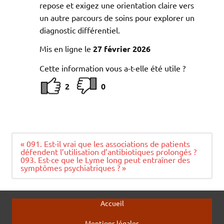
repose et exigez une orientation claire vers
un autre parcours de soins pour explorer un
diagnostic différentiel.
Mis en ligne le
27 février 2026
Cette information vous a-t-elle été utile ?
2
0
Navigation
« 091. Est-il vrai que les associations de patients
de
défendent l’utilisation d’antibiotiques prolongés ?
l’article
093. Est-ce que le Lyme long peut entraîner des
symptômes psychiatriques ? »
Accueil
Mentions légales