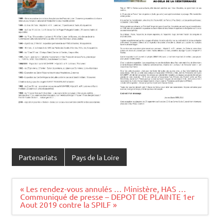
Partenariats
Pays de la Loire
Navigation
« Les rendez-vous annulés … Ministère, HAS …
de
Communiqué de presse – DEPOT DE PLAINTE 1er
l’article
Aout 2019 contre la SPILF »