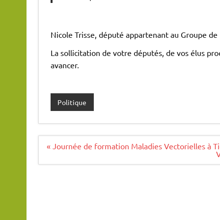
Nicole Trisse, député appartenant au Groupe de
La sollicitation de votre députés, de vos élus p
avancer.
Politique
Navigation
« Journée de formation Maladies Vectorielles à T
de
V
l’article