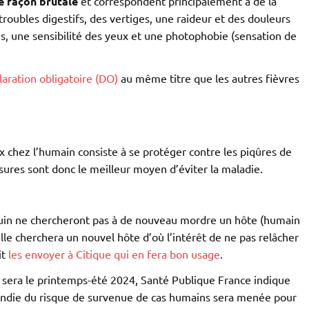
 façon brutale
et correspondent principalement à de la
troubles digestifs, des vertiges, une raideur et des douleurs
s, une sensibilité des yeux et une photophobie (sensation de
aration obligatoire (DO)
au même titre que les autres fièvres
ux chez l’humain consiste à se protéger contre les piqûres de
sures sont donc le meilleur moyen d’éviter la maladie.
anguin ne chercheront pas à de nouveau mordre un hôte (humain
elle cherchera un nouvel hôte d’où l’intérêt de ne pas relâcher
it
les envoyer à Citique qui en fera bon usage
.
s sera le printemps-été 2024, Santé Publique France indique
fondie du risque de survenue de cas humains sera menée pour